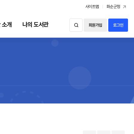
사이트맵
화순군청
 소개
나의 도서관
회원가입
로그인
도서관 소개
나의 도서관
시설현황
대출예약조회
자료현황
신청내역
이용안내
찾아오시는길