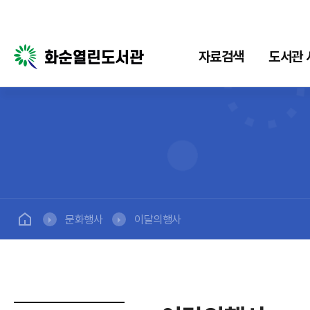
자료검색
도서관 
자료검색
도서관 서비스
전
통합검색
희망도서신청
구독
서비
새로들어온책
책배달서비스
소장
추천도서
서비
문화행사
이달의행사
모바