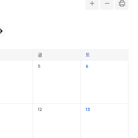
금
토
5
6
12
13