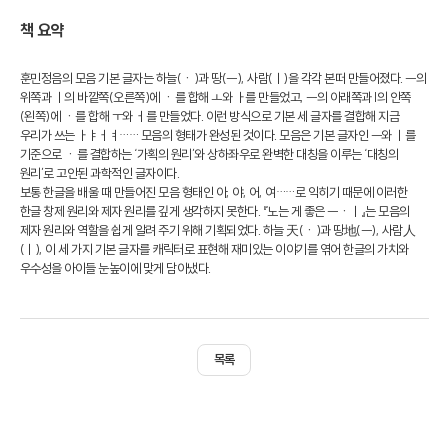
책 요약
훈민정음의 모음 기본 글자는 하늘(ㆍ)과 땅(ㅡ), 사람(ㅣ)을 각각 본떠 만들어졌다. ㅡ의
위쪽과 ㅣ의 바깥쪽(오른쪽)에 ㆍ를 합해 ㅗ와 ㅏ를 만들었고, ㅡ의 아래쪽과 l의 안쪽
(왼쪽)에 ㆍ를 합해 ㅜ와 ㅓ를 만들었다. 이런 방식으로 기본 세 글자를 결합해 지금
우리가 쓰는 ㅏㅑㅓㅕ…… 모음의 형태가 완성된 것이다. 모음은 기본 글자인 ㅡ와 ㅣ를
기준으로 ㆍ를 결합하는 ‘가획의 원리’와 상하좌우로 완벽한 대칭을 이루는 ‘대칭의
원리’로 고안된 과학적인 글자이다.
보통 한글을 배울 때 만들어진 모음 형태인 아, 야, 어, 여……로 익히기 때문에 이러한
한글 창제 원리와 제자 원리를 깊게 생각하지 못한다. 『노는 게 좋은 ㅡㆍㅣ』는 모음의
제자 원리와 역할을 쉽게 알려 주기 위해 기획되었다. 하늘 天(ㆍ)과 땅地(ㅡ), 사람人
(ㅣ), 이 세 가지 기본 글자를 캐릭터로 표현해 재미있는 이야기를 엮어 한글의 가치와
우수성을 아이들 눈높이에 맞게 담아냈다.
목록